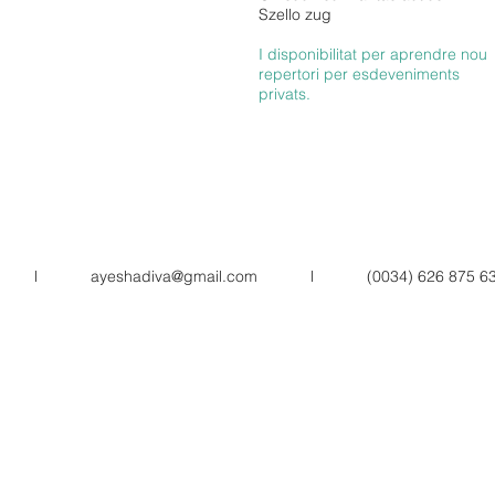
Szello zug
I disponibilitat per aprendre nou
repertori per esdeveniments
privats.
lona l
ayeshadiva@gmail.com
l (0034) 626 875 63