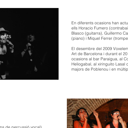
En diferents ocasions han actu
ells Horacio Fumero (contrabaix)
Blasco (guitarra), Guillermo Ca
ents
(piano) i Miquel Ferrer (trompe
El desembre del 2009 Voxelemen
Art de Barcelona i durant el 2
ocasions al bar Paraigua, al C
Heliogabal, al xiringuito Lasal 
majors de Poblenou i en múltip
ps de percussió vocal)