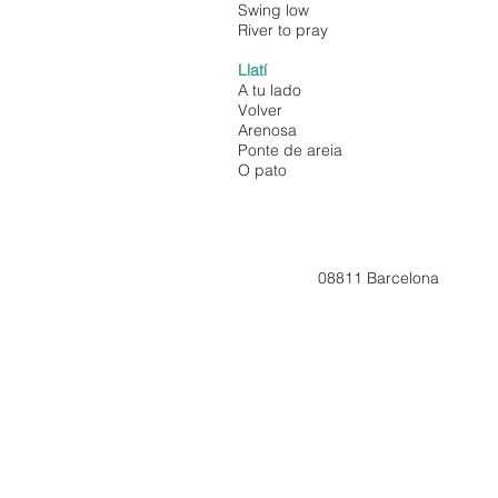
Swing low
River to pray
Llatí
A tu lado
Volver
Arenosa
Ponte de areia
O pato
08811 Barce