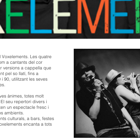
al Voxelements. Les quatre
om a cantants del cor
ar versions a cappella que
 pel so llatí, fins a
 90, utilitzant les seves
es.
ves ànimes, totes molt
El seu repertori divers i
ixen un espectacle fresc i
os ambients.
s culturals, a bars, festes
Voxelements encanta a tots