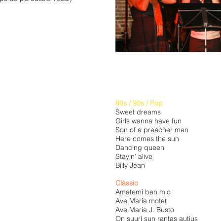
80s / 90s / Pop
Sweet dreams
Girls wanna have fun
Son of a preacher man
Here comes the sun
Dancing queen
Stayin’ alive
Billy Jean
Clàssic
Amatemi ben mio
Ave Maria motet
Ave Maria J. Busto
On suuri sun rantas autius