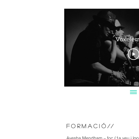
Voxelem
Formació
//
Ayesha Mendham – foc (1a veu i loo