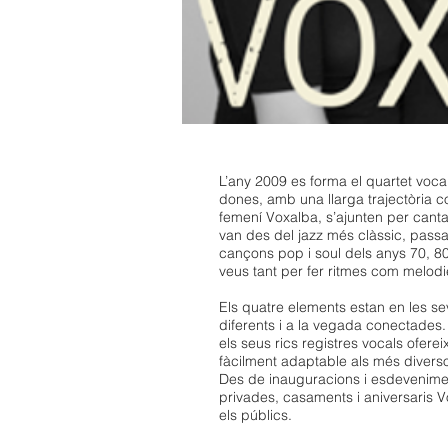
L’any 2009 es forma el quartet voc
dones, amb una llarga trajectòria c
femení Voxalba, s’ajunten per cant
van des del jazz més clàssic, passant
cançons pop i soul dels anys 70, 80 i
veus tant per fer ritmes com melodi
Els quatre elements estan en les se
diferents i a la vegada conectades. 
els seus rics registres vocals ofere
fàcilment adaptable als més divers
Des de inauguracions i esdeveniment
privades, casaments i aniversaris 
els públics.