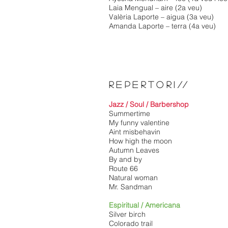
Laia Mengual – aire (2a veu)
Valèria Laporte – aigua (3a veu)
Amanda Laporte – terra (4a veu)
REPERTORI
//
Jazz / Soul / Barbershop
Summertime
My funny valentine
Aint misbehavin
How high the moon
Autumn Leaves
By and by
Route 66
Natural woman
Mr. Sandman
Espiritual / Americana
Silver birch
Colorado trail