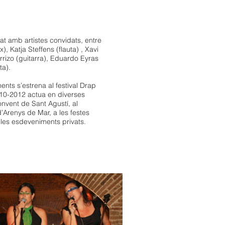
at amb artistes convidats, entre
, Katja Steffens (flauta) , Xavi
rrizo (guitarra), Eduardo Eyras
ta).
ts s’estrena al festival Drap
010-2012 actua en diverses
onvent de Sant Agustí, al
d’Arenys de Mar, a les festes
les esdeveniments privats.