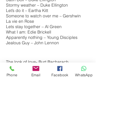
Stormy weather – Duke Ellington
Let’s do it – Eartha Kitt
Someone to watch over me – Gershwin
La vie en Rose
Lets stay together – Al Green
What I am: Edie Brickell
Apparently nothing – Young Disciples
Jealous Guy – John Lennon
The look of love- Burt Bacharach
Wise up – Aimee Mann
Don’t Explain – Billy Holiday
Phone
Email
Facebook
WhatsApp
In a sentimental mood – Duke Ellington
Dream a little dream
Stayin’ alive – Bee Gees
Video – India Arie
Hopelessly devoted – Grease
Crazy for you – Madonna
Somewhere over the rainbow - Eva Cassidy
version
I wanna be loved by you – Marilyn Monroe
Billie Jean – Michael Jackson (jazzy
version)