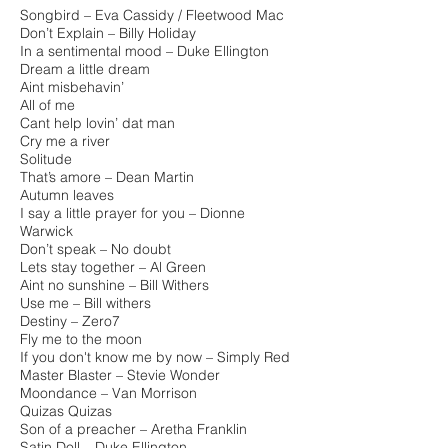
Songbird – Eva Cassidy / Fleetwood Mac
Don’t Explain – Billy Holiday
In a sentimental mood – Duke Ellington
Dream a little dream
Aint misbehavin’
All of me
Cant help lovin’ dat man
Cry me a river
Solitude
That’s amore – Dean Martin
Autumn leaves
I say a little prayer for you – Dionne
Warwick
Don’t speak – No doubt
Lets stay together – Al Green
Aint no sunshine – Bill Withers
Use me – Bill withers
Destiny – Zero7
Fly me to the moon
If you don't know me by now – Simply Red
Master Blaster – Stevie Wonder
Moondance – Van Morrison
Quizas Quizas
Son of a preacher – Aretha Franklin
Satin Doll – Duke Ellington